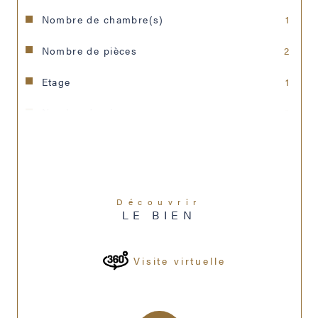
Nombre de chambre(s)
1
Nombre de pièces
2
Etage
1
Nombre de niveaux
2
Vue
sans vis-à-vis
Nb de salle de bains
1
Cuisine
Kitchenette
Découvrir
LE BIEN
Interphone
OUI
Visite virtuelle
Nombre de parking
1
Exposition
Sud-Ouest