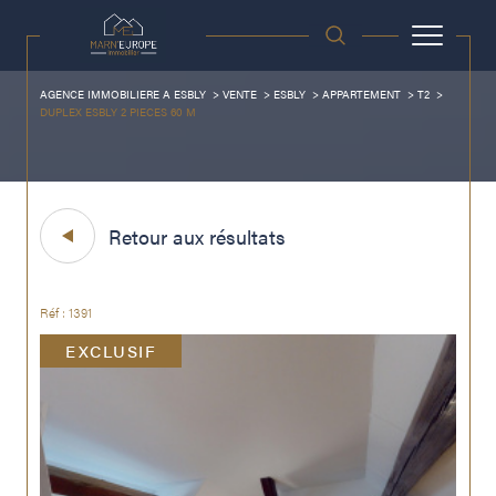
AGENCE IMMOBILIERE A ESBLY
VENTE
ESBLY
APPARTEMENT
T2
DUPLEX ESBLY 2 PIECES 60 M
Retour aux résultats
Réf : 1391
EXCLUSIF