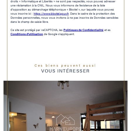
droits « Informatique et Libertés » ne sont pas respectés, vous pouvez adresser
une réclamation à la CNIL. Nous vous informons de l’existence de la liste
d'opposition au démarchage téléphonique « Bloctel », sur laquelle vous pouvez
vous inscrire ici :
https://www.bloctel.gouv.fr
. Dans le cadre de la protection des
Données personnelles, nous vous invitons à ne pas inscrire de Données sensibles
dans le champ de saisie libre.
Ce site est protégé par reCAPTCHA, les
Politiques de Confidentialité
et es
Conditions d'utilisation
de Google s'appliquent.
Ces biens peuvent aussi
VOUS INTÉRESSER