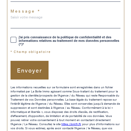
Message *
j'ai pris connaissance de la politique de confidentialité et des
informations relatives au traitement de mes données personnelles
(*)*
* Champ obligatoire
Envoyer
Les informations recueillies sur ce formulaire sont enregistrées dans un fichier
informatisé par La Boite Immo agissant comme Sous-traitant du traitement pour la
gestion de la clientèle/prospects de l'Agence / du Réseau qui reste Responsable du
Traitement de vos Données personnelles. La base légale du traitement repose sur
l'intérêt légitime de l'Agence / du Réseau. Elles sont conservées jusqu'à demande de
suppression et sont destinées à l'Agence / au Réseau. Conformément à la loi «
informatique et libertés », vous disposez des droits d’accès, de rectification,
d’effacement, d’opposition, de limitation et de portabilité de vos données. Vous
pouvez retirer votre consentement à tout moment en contactant directement
l’Agence / Le Réseau. Consultez le site
https://cnil.fr/fr
pour plus d’informations sur
vos droits. Si vous estimez, après avoir contacté l'Agence / le Réseau, que vos