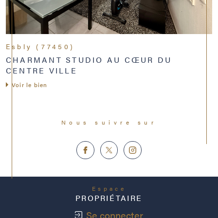
Esbly (77450)
CHARMANT STUDIO AU CŒUR DU
CENTRE VILLE
Voir le bien
Nous suivre sur
Espace
PROPRIÉTAIRE
Se connecter