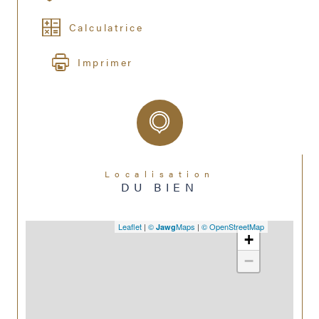
Calculatrice
Imprimer
Localisation
DU BIEN
Leaflet
|
©
Maps
|
© OpenStreetMap
Jawg
+
−