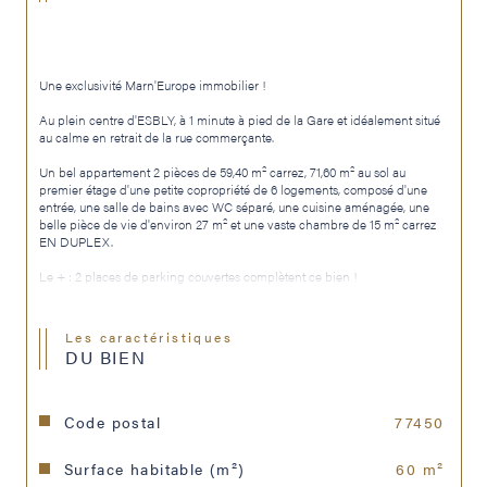
Une exclusivité Marn'Europe immobilier !
Au plein centre d'ESBLY, à 1 minute à pied de la Gare et idéalement situé 
au calme en retrait de la rue commerçante.
Un bel appartement 2 pièces de 59,40 m² carrez, 71,60 m² au sol au 
premier étage d'une petite copropriété de 6 logements, composé d'une 
entrée, une salle de bains avec WC séparé, une cuisine aménagée, une 
belle pièce de vie d'environ 27 m² et une vaste chambre de 15 m² carrez 
EN DUPLEX.
Le + : 2 places de parking couvertes complètent ce bien !
Le bien est actuellement loué, et se libère le 4 mars 2028 ! (Parfait pour 
amortir votre prêt les trois premières années et y habiter ensuite).
Les caractéristiques
DU BIEN
Une visite s'impose !
Lot 2.
Code postal
77450
Surface habitable (m²)
60 m²