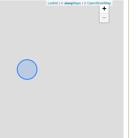
Leaflet
|
©
Maps
|
© OpenStreetMap
Jawg
+
−