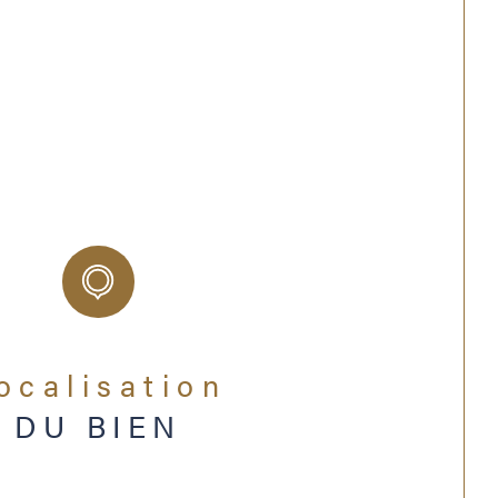
nstruction
2021
OUI
ts
431
nnuelle des charges
2 309 €
Localisation
DU BIEN