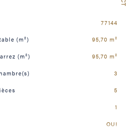
77144
table (m²)
95,70 m²
Carrez (m²)
95,70 m²
hambre(s)
3
ièces
5
1
OUI