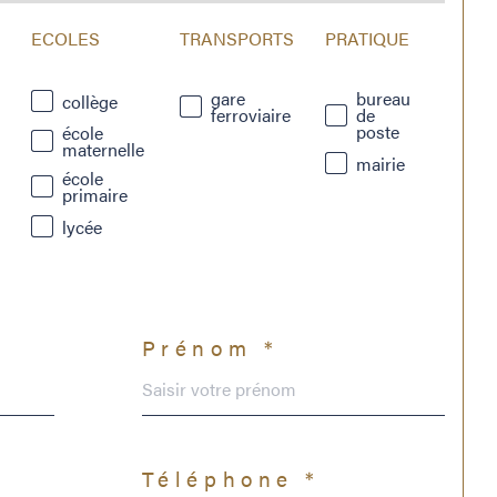
ECOLES
TRANSPORTS
PRATIQUE
gare
bureau
collège
ferroviaire
de
poste
école
maternelle
mairie
école
primaire
lycée
Prénom *
Téléphone *