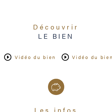
Nb de salle 
Nb de salle 
Découvrir
Cuisine
LE BIEN
Type de cuis
Vidéo du bien
Vidéo du bie
Interphone
Visiophone
Balcon
Cave
Les infos