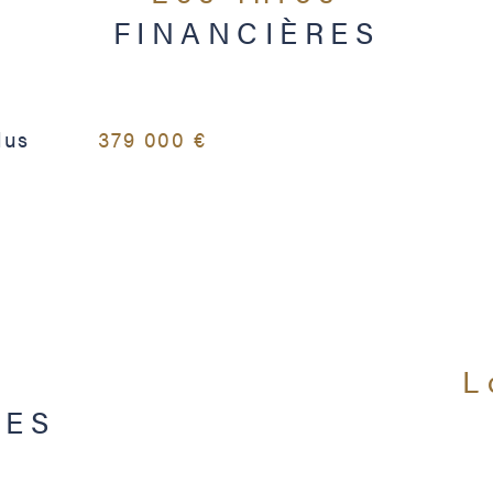
Année de co
FINANCIÈRES
Copropriété
nombre de lo
lus
379 000 €
Quote Part a
UES