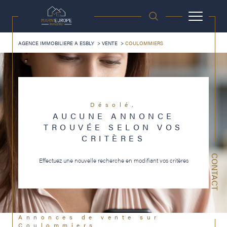
AGENCE IMMOBILIERE A ESBLY
VENTE
COULOMMIERS
Désolé,
AUCUNE ANNONCE
TROUVÉE SELON VOS
CRITÈRES
CONTACT
Effectuez une nouvelle recherche en modifiant vos critères
Annonces de vente sur
Coulommiers