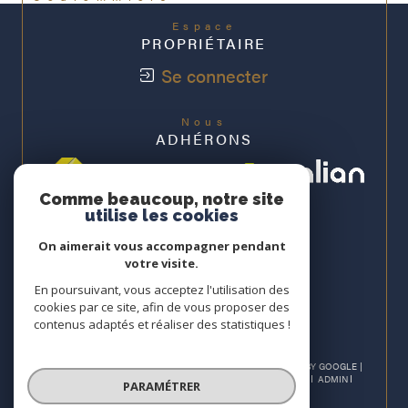
Espace
PROPRIÉTAIRE
Se connecter
Nous
ADHÉRONS
Comme beaucoup, notre site
utilise les cookies
On aimerait vous accompagner pendant
votre visite.
En poursuivant, vous acceptez l'utilisation des
cookies par ce site, afin de vous proposer des
contenus adaptés et réaliser des statistiques !
© 2026 | TOUS DROITS RÉSERVÉS | TRADUCTION POWERED BY GOOGLE |
PLAN DU SITE
NOS HONORAIRES
MENTIONS LÉGALES
ADMIN
PARAMÉTRER
NOS LIENS
POLITIQUE RGPD
COOKIES