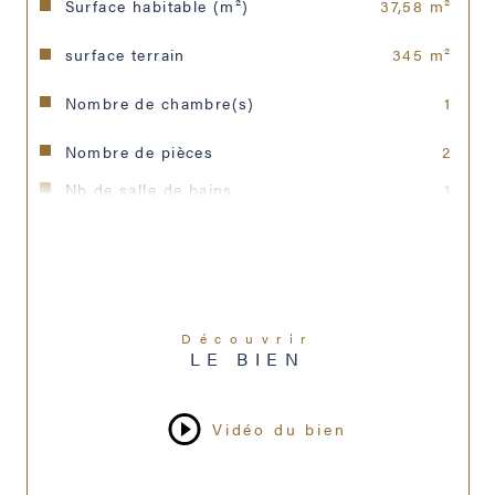
Surface habitable (m²)
37,58 m²
surface terrain
345 m²
Nombre de chambre(s)
1
Nombre de pièces
2
Nb de salle de bains
1
Cuisine
Américaine
Type de cuisine
Equipée
Mode de chauffage
Electrique
Découvrir
LE BIEN
Type de chauffage
Radiateur
Vidéo du bien
Format de chauffage
Individuel
Interphone
OUI