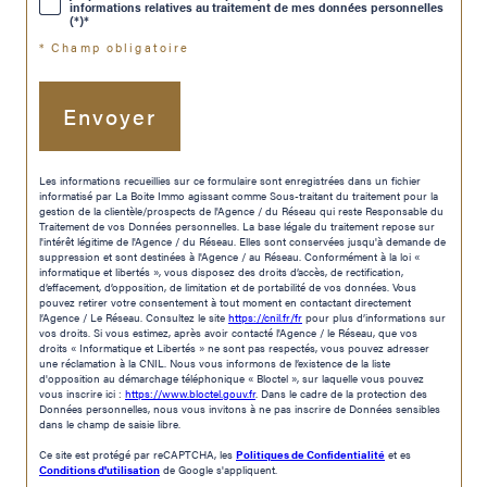
informations relatives au traitement de mes données personnelles
(*)*
* Champ obligatoire
Envoyer
Les informations recueillies sur ce formulaire sont enregistrées dans un fichier
informatisé par La Boite Immo agissant comme Sous-traitant du traitement pour la
gestion de la clientèle/prospects de l'Agence / du Réseau qui reste Responsable du
Traitement de vos Données personnelles. La base légale du traitement repose sur
l'intérêt légitime de l'Agence / du Réseau. Elles sont conservées jusqu'à demande de
suppression et sont destinées à l'Agence / au Réseau. Conformément à la loi «
informatique et libertés », vous disposez des droits d’accès, de rectification,
d’effacement, d’opposition, de limitation et de portabilité de vos données. Vous
pouvez retirer votre consentement à tout moment en contactant directement
l’Agence / Le Réseau. Consultez le site
https://cnil.fr/fr
pour plus d’informations sur
vos droits. Si vous estimez, après avoir contacté l'Agence / le Réseau, que vos
droits « Informatique et Libertés » ne sont pas respectés, vous pouvez adresser
une réclamation à la CNIL. Nous vous informons de l’existence de la liste
d'opposition au démarchage téléphonique « Bloctel », sur laquelle vous pouvez
vous inscrire ici :
https://www.bloctel.gouv.fr
. Dans le cadre de la protection des
Données personnelles, nous vous invitons à ne pas inscrire de Données sensibles
dans le champ de saisie libre.
Ce site est protégé par reCAPTCHA, les
Politiques de Confidentialité
et es
Conditions d'utilisation
de Google s'appliquent.