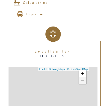
Calculatrice
Imprimer
Localisation
DU BIEN
Leaflet
|
©
Maps
|
© OpenStreetMap
Jawg
+
−