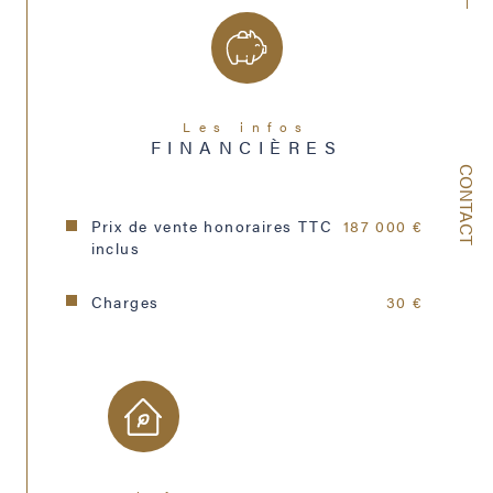
Nombre de parking
2
Année de construction
1949
Copropriété
OUI
Les infos
FINANCIÈRES
nombre de lots
58
CONTACT
Prix de vente honoraires TTC
187 000 €
inclus
Charges
30 €